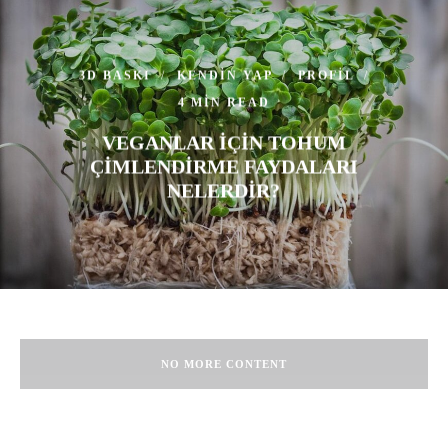
3D BASKI
KENDIN YAP
PROFIL
4 MIN READ
VEGANLAR IÇIN TOHUM
ÇIMLENDIRME FAYDALARI
NELERDIR?
NO MORE CONTENT