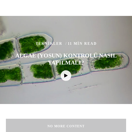
TEKNIKLER
11 MIN READ
ALGAE (YOSUN) KONTROLÜ NASIL
YAPILMALI?
NO MORE CONTENT