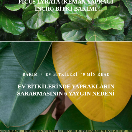
FICUS LYRATA (KEMAN YAPRAĞI
İNCIR) BITKI BAKIMI
BAKIM
EV BITKILERI
9 MIN READ
EV BITKILERINDE YAPRAKLARIN
SARARMASININ 6 YAYGIN NEDENI