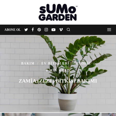
ABONE OL
BAKIM
EV BITKILERI
PROFIL
6 MIN READ
ZAMIA (ZEZE) BITKISI BAKIMI