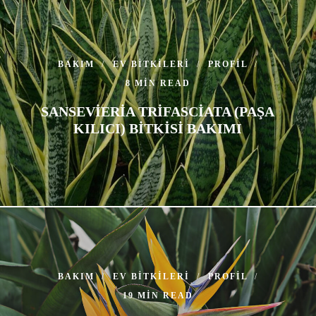
BAKIM
EV BITKILERI
PROFIL
8 MIN READ
SANSEVIERIA TRIFASCIATA (PAŞA
KILICI) BITKISI BAKIMI
BAKIM
EV BITKILERI
PROFIL
19 MIN READ