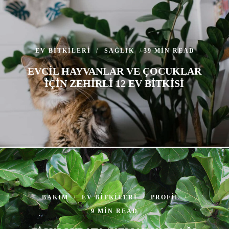
EV BITKILERI
SAĞLIK
39 MIN READ
EVCIL HAYVANLAR VE ÇOCUKLAR
IÇIN ZEHIRLI 12 EV BITKISI
BAKIM
EV BITKILERI
PROFIL
9 MIN READ