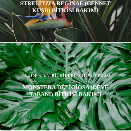
STRELITZIA REGINAE (CENNET
KUŞU) BITKISI BAKIMI
BAKIM
EV BITKILERI
21 MIN READ
MONSTERA DELICIOSA (DEVE
TABANI) BITKISI BAKIMI