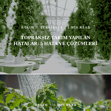
BAKIM
TEKNIKLER
5 MIN READ
TOPRAKSIZ TARIM YAPILAN
HATALAR: 5 HATA VE ÇÖZÜMLERI
BAKIM
11 MIN READ