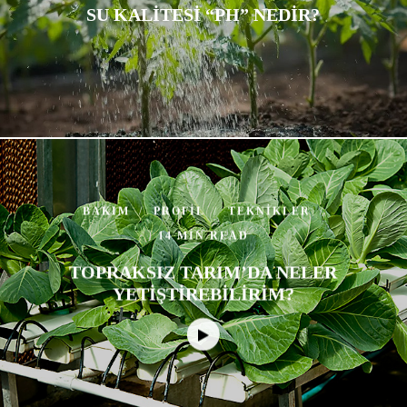
SU KALITESI “PH” NEDIR?
BAKIM
PROFIL
TEKNIKLER
14 MIN READ
TOPRAKSIZ TARIM’DA NELER
YETIŞTIREBILIRIM?